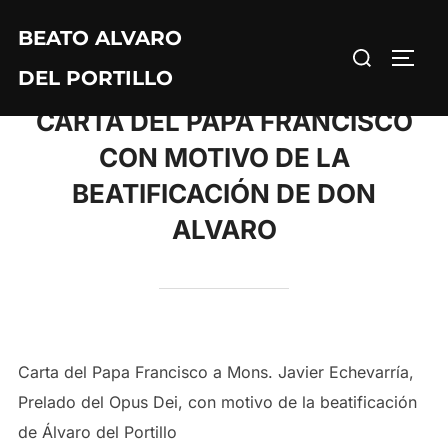
Saltar
BEATO ALVARO
al
Buscar:
ALTE
contenido
DEL PORTILLO
CARTA DEL PAPA FRANCISCO
CON MOTIVO DE LA
BEATIFICACIÓN DE DON
ALVARO
Carta del Papa Francisco a Mons. Javier Echevarría,
Prelado del Opus Dei, con motivo de la beatificación
de Álvaro del Portillo